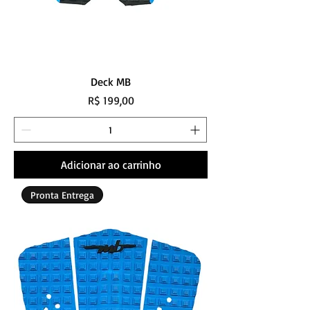
Deck MB
Preço
R$ 199,00
Adicionar ao carrinho
Pronta Entrega