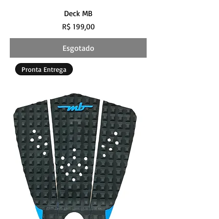
Deck MB
Preço
R$ 199,00
Esgotado
Pronta Entrega