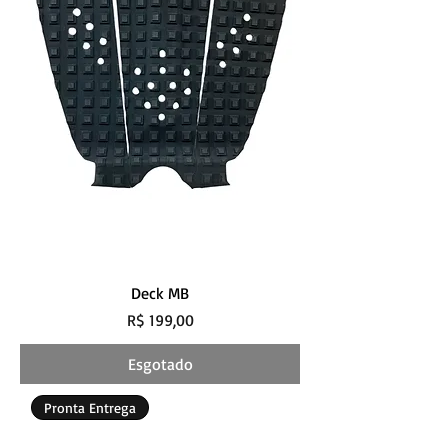
Deck MB
Preço
R$ 199,00
Esgotado
Pronta Entrega