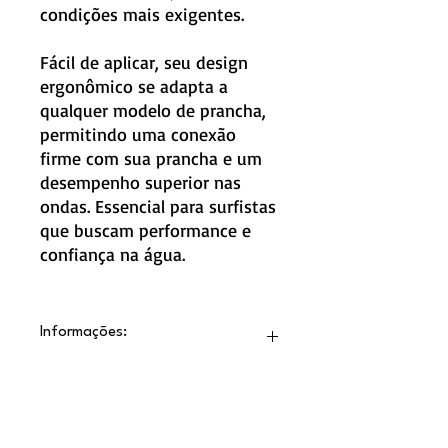
condições mais exigentes.
Fácil de aplicar, seu design
ergonômico se adapta a
qualquer modelo de prancha,
permitindo uma conexão
firme com sua prancha e um
desempenho superior nas
ondas. Essencial para surfistas
que buscam performance e
confiança na água.
Informações:
• Modelo em 3 peças, que pode ser
colado com facilidade, muito prático.
• Kick Tail alto de 29 mm com EVA
rígido.