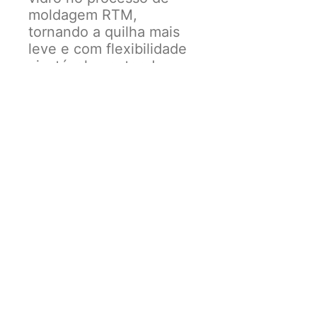
moldagem RTM,
tornando a quilha mais
leve e com flexibilidade
ajustável, mantendo
resistência e
durabilidade.
Tamanho: Medium -
Média
Peso indicado: 65 a 80kg
Medidas
Base: 4.41 / 112 mm
Altura: 4.54 / 115 mm
Área: 14.93 / 9630 mm²
Inclinação (Sweep): 35.2
Foil Quilha Central:
50/50