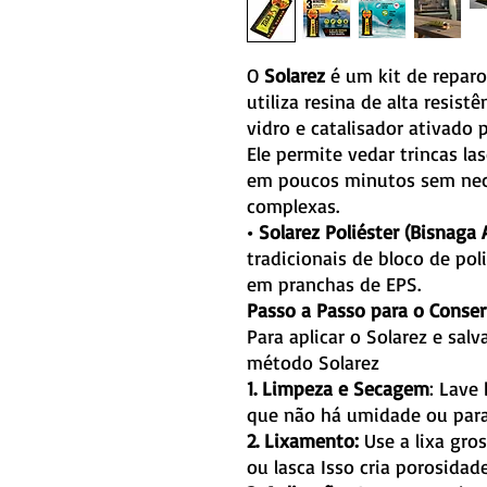
O
Solarez
é um kit de reparo
utiliza resina de alta resist
vidro e catalisador ativado p
Ele permite vedar trincas la
em poucos minutos sem nec
complexas.
• Solarez Poliéster (Bisnaga 
tradicionais de bloco de po
em pranchas de EPS.
Passo a Passo para o Conser
Para aplicar o Solarez e salv
método Solarez
1. Limpeza e Secagem
: Lave
que não há umidade ou para
2. Lixamento:
Use a lixa gros
ou lasca Isso cria porosidad