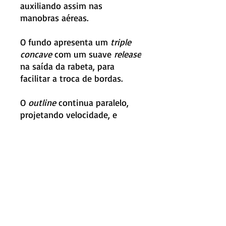
auxiliando assim nas
manobras aéreas.
O fundo apresenta um
triple
concave
com um suave
release
na saída da rabeta, para
facilitar a troca de bordas.
O
outline
continua paralelo,
projetando velocidade, e
possui um
bump wing
que
ajuda na execução de
manobras rápidas e cortes
secos na onda.
Medidas: