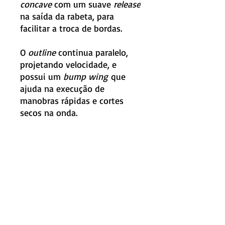
concave
com um suave
release
na saída da rabeta, para
facilitar a troca de bordas.
O
outline
continua paralelo,
projetando velocidade, e
possui um
bump wing
que
ajuda na execução de
manobras rápidas e cortes
secos na onda.
Medidas:
Elixir
5’10” x 19 1/8” x 2 7/16” x 29,50
Especificações:
litros
Construção:
PU
Rabeta:
Round Squash