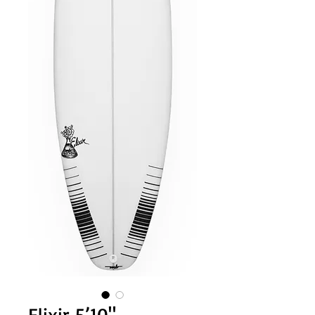
Elixir 5’10"