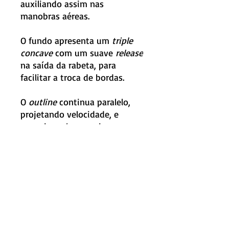
auxiliando assim nas
manobras aéreas.
O fundo apresenta um
triple
concave
com um suave
release
na saída da rabeta, para
facilitar a troca de bordas.
O
outline
continua paralelo,
projetando velocidade, e
possui um
bump wing
que
ajuda na execução de
manobras rápidas e cortes
secos na onda.
Medidas:
Elixir
6’0” 19 1/4” x 2 9/16” x 31,20