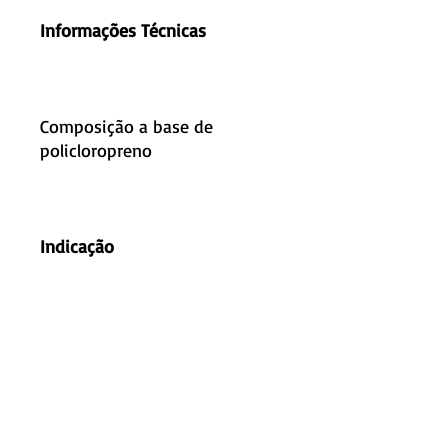
Informações Técnicas
Composição a base de
policloropreno
Indicação
Selar as costuras ou reparar
rasgos furos cortes fissuras de
Neoprene